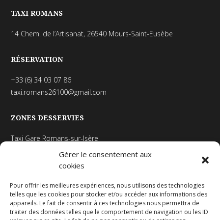
TAXI ROMANS
14 Chem. de l’Artisanat, 26540 Mours-Saint-Eusèbe
RÉSERVATION
+33 (6) 34 03 07 86
taxi.romans26100@gmail.com
ZONES DESSERVIES
Taxi Gare Romans-sur-Isère
Taxi Hôpital Romans-sur-Isère
Gérer le consentement aux
Taxi Valence Gare TGV
cookies
Taxi Hôpital Léon Berard
Pour offrir les meilleures expériences, nous utilisons des technologies
Hôpitaux Lyonnais
telles que les cookies pour stocker et/ou accéder aux informations des
appareils. Le fait de consentir à ces technologies nous permettra de
traiter des données telles que le comportement de navigation ou les ID
MENTIONS LÉGALES